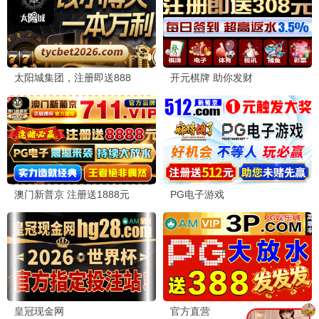
从现在开始，不做
风，带有香气
双面少女2
朋友了吧。
更新至第1集
更新至第1集
更新至第01集
普通的恋爱
坠落就结束
艾米丽与玛丽亚
更新至第1集
更新至第4集
完结