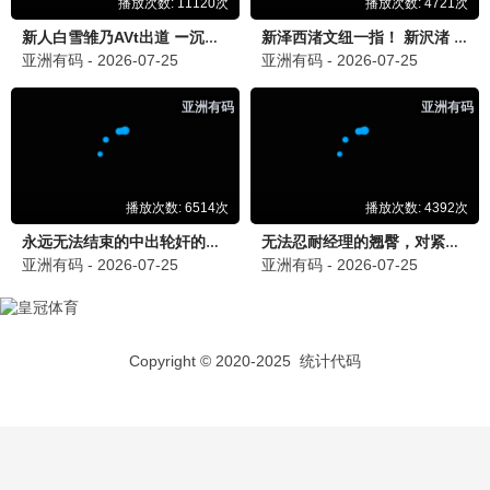
更新至2798集
更新中
更新至第1集
爱回家之开心速递
非份之罪粤语版
非份之罪普通话
2025
更新至第233集
更新至第2集
更新至第2集
宝岛西米乐
炽热的他
转过头帮你擦眼泪