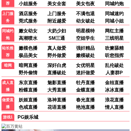
更新至第3集
更新至第1集
完结
犯罪心理：演变 第
法外情真 第一季
1936：盛夏尼斯
十九季
最新韩国剧
更新至第25集
更新至第01集
更新至第96集
我们愉快的好日子
金特务：本色回归
第一个男人