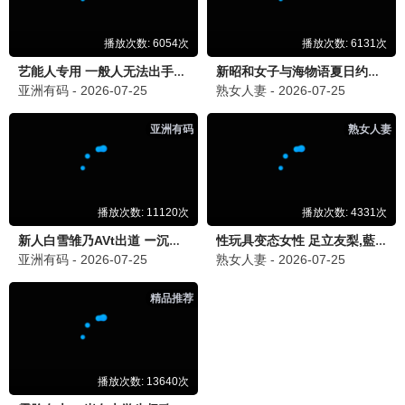
更新至第7集
更新至第1集
更新至第2集
男子心如钻
爱冲云霄
黑珊瑚
更新至第01集
更新至第1集
更新至第1集
绘梦婚礼
逐爱
心动禁止