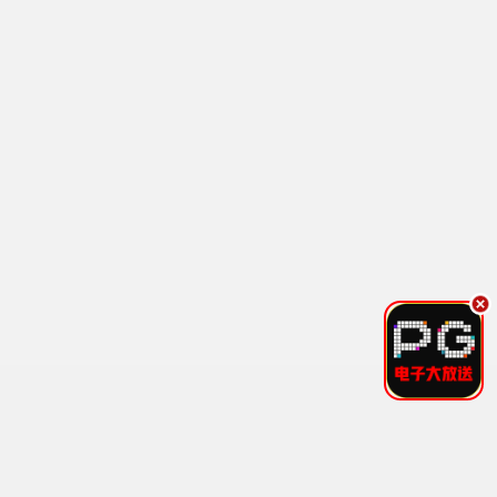
更新至第444集
更新至第01集
更新至第1集
万界独尊
从0位居民开始的边
『你们先走我断
境领主大人
后』，于是10年后
我成为了传说
最新综艺
更新至20260506
更新至20260620
往季回顾：王鹤棣