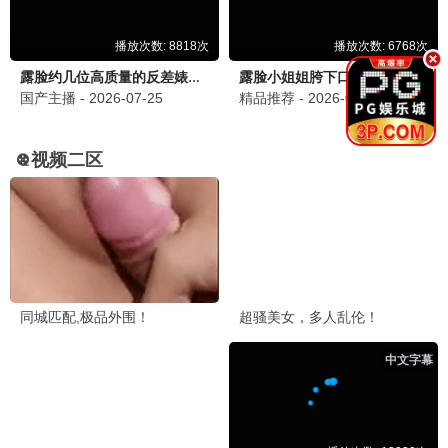
更新至第2集
更新至第8集
更新至第3集
复婚前规则
逆时追捕
悬案
更新至第15集
更新至第6集
更新至第15集
暗金
贵人多旺事
逝爱迷局